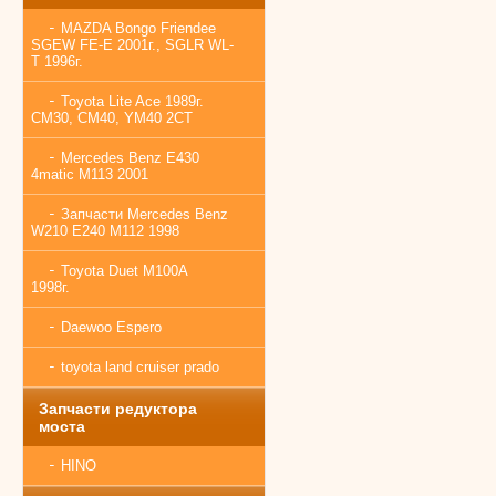
MAZDA Bongo Friendee
SGEW FE-E 2001г., SGLR WL-
T 1996г.
Toyota Lite Ace 1989г.
CM30, CM40, YM40 2CT
Mercedes Benz E430
4matic M113 2001
Запчасти Mercedes Benz
W210 E240 M112 1998
Toyota Duet M100A
1998г.
Daewoo Espero
toyota land cruiser prado
Запчасти редуктора
моста
HINO