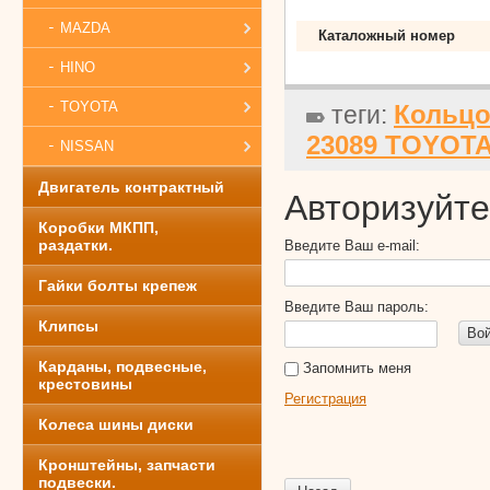
MAZDA
Каталожный номер
HINO
TOYOTA
Кольцо
теги:
23089 TOYOTA
NISSAN
Двигатель контрактный
Авторизуйте
Коробки МКПП,
раздатки.
Введите Ваш e-mail:
Гайки болты крепеж
Введите Ваш пароль:
Клипсы
Во
Карданы, подвесные,
Запомнить меня
крестовины
Регистрация
Колеса шины диски
Кронштейны, запчасти
подвески.