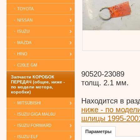
TOYOTA
NISSAN
ISUZU
MAZDA
HINO
C20LE GM
90520-23089
Запчасти КОРОБОК
толщ. 2.1 мм.
ПЕРЕДАЧ (общее, ниже -
по модели мотора,
коробки)
Находится в раз
MITSUBISHI
ниже - по модел
ISUZU GIGA MAL6U
шлицы 1995-200
ISUZU FORWARD
Параметры
ISUZU ELF