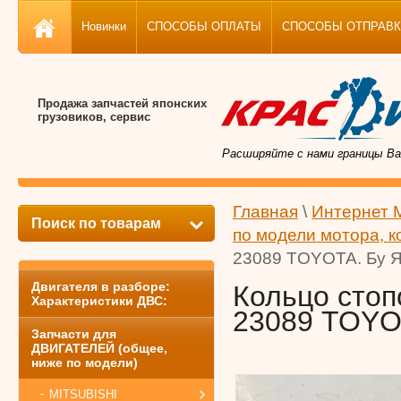
Новинки
СПОСОБЫ ОПЛАТЫ
СПОСОБЫ ОТПРАВКИ, 
Продажа запчастей японских
грузовиков, сервис
Расширяйте с нами границы Ва
Главная
\
Интернет 
Поиск по товарам
по модели мотора, к
23089 TOYOTA. Бу Я
Двигателя в разборе:
Кольцо стоп
Характеристики ДВС:
23089 TOYO
Запчасти для
ДВИГАТЕЛЕЙ (общее,
ниже по модели)
MITSUBISHI