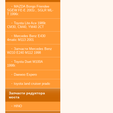
MAZDA Bongo Friendee
SGEW FE-E 2001г., SGLR WL-
T 1996г.
Toyota Lite Ace 1989г.
CM30, CM40, YM40 2CT
Mercedes Benz E430
4matic M113 2001
Запчасти Mercedes Benz
W210 E240 M112 1998
Toyota Duet M100A
1998г.
Daewoo Espero
toyota land cruiser prado
Запчасти редуктора
моста
HINO