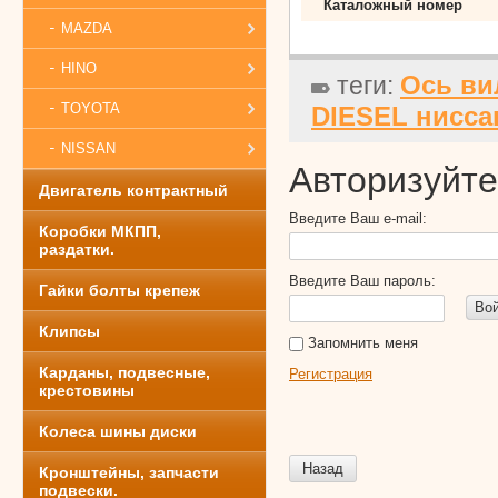
Каталожный номер
MAZDA
HINO
Ось ви
теги:
TOYOTA
DIESEL нисса
NISSAN
Авторизуйте
Двигатель контрактный
Введите Ваш e-mail:
Коробки МКПП,
раздатки.
Введите Ваш пароль:
Гайки болты крепеж
Во
Клипсы
Запомнить меня
Карданы, подвесные,
Регистрация
крестовины
Колеса шины диски
Назад
Кронштейны, запчасти
подвески.