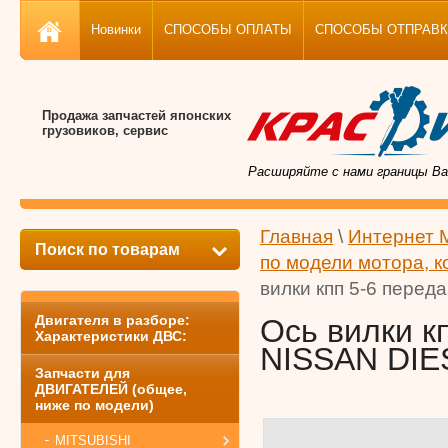
Новинки
СПОСОБЫ ОПЛАТЫ
СПОСОБЫ ОТПРАВКИ, 
Продажа запчастей японских
грузовиков, сервис
Расширяйте с нами границы Ва
Главная
\
Интернет 
Поиск по товарам
по модели мотора, к
вилки кпп 5-6 перед
Двигателя в разборе:
Ось вилки к
Характеристики ДВС:
NISSAN DIES
Запчасти для
ДВИГАТЕЛЕЙ (общее,
ниже по модели)
MITSUBISHI