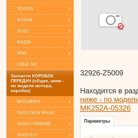
TOYOTA
NISSAN
ISUZU
MAZDA
HINO
C20LE GM
32926-Z5009
Запчасти КОРОБОК
ПЕРЕДАЧ (общее, ниже -
по модели мотора,
Находится в раз
коробки)
ниже - по модел
MITSUBISHI
MK252A-05326
ISUZU GIGA MAL6U
Параметры
ISUZU FORWARD
ISUZU ELF