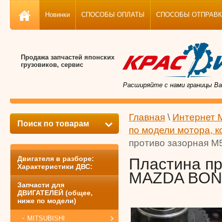
Новинки
СПОСОБЫ ОПЛАТЫ
СПОСОБЫ ОТПРАВКИ, 
Продажа запчастей японских
грузовиков, сервис
Расширяйте с нами границы Ва
Главная
\
Интернет 
Поиск по товарам
по модели мотора, к
противо зазорная M
Двигателя в разборе:
Пластина пр
Характеристики ДВС:
MAZDA BONG
Запчасти для
ДВИГАТЕЛЕЙ (общее,
ниже по модели)
MITSUBISHI