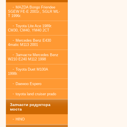
MAZDA Bongo Friendee
SGEW FE-E 2001г., SGLR WL-
T 1996г.
Toyota Lite Ace 1989г.
CM30, CM40, YM40 2CT
Mercedes Benz E430
4matic M113 2001
Запчасти Mercedes Benz
W210 E240 M112 1998
Toyota Duet M100A
1998г.
Daewoo Espero
toyota land cruiser prado
Запчасти редуктора
моста
HINO