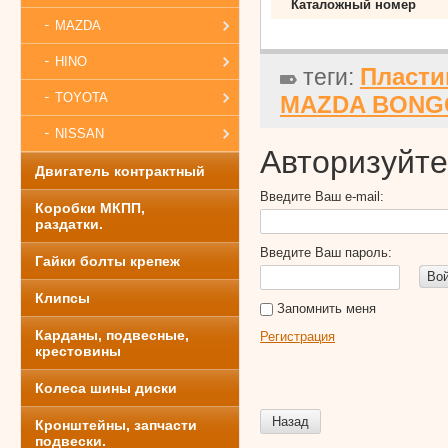
Каталожный номер
MAZDA
HINO
Пласти
теги:
TOYOTA
MAZDA BONGO
NISSAN
Авторизуйте
Двигатель контрактный
Введите Ваш e-mail:
Коробки МКПП,
раздатки.
Введите Ваш пароль:
Гайки болты крепеж
Во
Клипсы
Запомнить меня
Карданы, подвесные,
Регистрация
крестовины
Колеса шины диски
Назад
Кронштейны, запчасти
подвески.