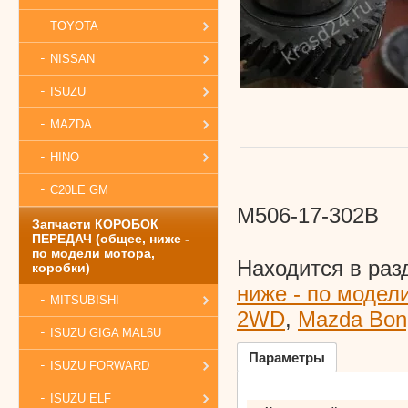
TOYOTA
NISSAN
ISUZU
MAZDA
HINO
C20LE GM
M506-17-302B
Запчасти КОРОБОК
ПЕРЕДАЧ (общее, ниже -
по модели мотора,
Находится в раз
коробки)
ниже - по модел
MITSUBISHI
2WD
,
Mazda Bo
ISUZU GIGA MAL6U
Параметры
ISUZU FORWARD
ISUZU ELF