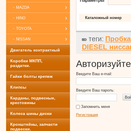
Параметры
MAZDA
Каталожный номер
HINO
TOYOTA
Пробка
теги:
NISSAN
DIESEL нисса
Двигатель контрактный
Коробки МКПП,
Авторизуйте
раздатки.
Введите Ваш e-mail:
Гайки болты крепеж
Клипсы
Введите Ваш пароль:
Во
Карданы, подвесные,
крестовины
Запомнить меня
Колеса шины диски
Регистрация
Кронштейны, запчасти
подвески.