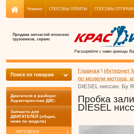
Новинки
СПОСОБЫ ОПЛАТЫ
СПОСОБЫ ОТПРАВКИ, 
Продажа запчастей японских
грузовиков, сервис
Расширяйте с нами границы Ва
Главная
\
Интернет 
Поиск по товарам
по модели мотора, к
DIESEL ниссан. Бу Я
Двигателя в разборе:
Пробка зали
Характеристики ДВС:
DIESEL нисс
Запчасти для
ДВИГАТЕЛЕЙ (общее,
ниже по модели)
MITSUBISHI