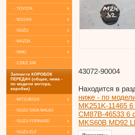
TOYOTA
NISSAN
ISUZU
MAZDA
HINO
C20LE GM
43072-90004
Запчасти КОРОБОК
ПЕРЕДАЧ (общее, ниже -
по модели мотора,
Находится в раз
коробки)
ниже - по модел
MITSUBISHI
MK251K-11465 6 
ISUZU GIGA MAL6U
CM87B-46533 6 с
MKS60B MD92 L
ISUZU FORWARD
ISUZU ELF