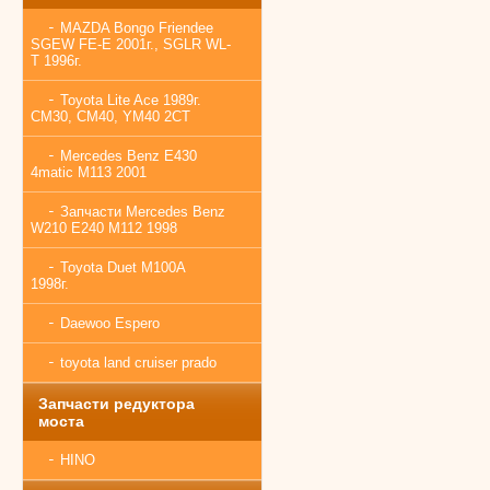
MAZDA Bongo Friendee
SGEW FE-E 2001г., SGLR WL-
T 1996г.
Toyota Lite Ace 1989г.
CM30, CM40, YM40 2CT
Mercedes Benz E430
4matic M113 2001
Запчасти Mercedes Benz
W210 E240 M112 1998
Toyota Duet M100A
1998г.
Daewoo Espero
toyota land cruiser prado
Запчасти редуктора
моста
HINO