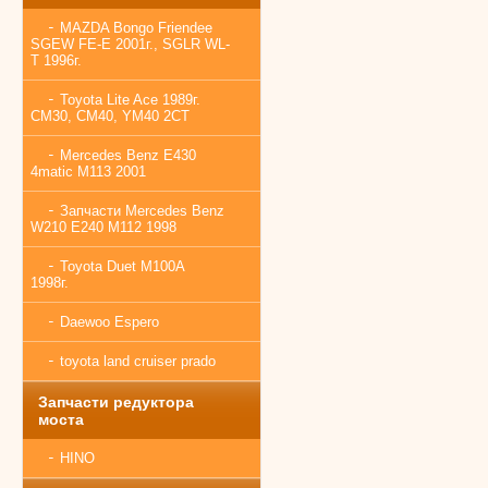
MAZDA Bongo Friendee
SGEW FE-E 2001г., SGLR WL-
T 1996г.
Toyota Lite Ace 1989г.
CM30, CM40, YM40 2CT
Mercedes Benz E430
4matic M113 2001
Запчасти Mercedes Benz
W210 E240 M112 1998
Toyota Duet M100A
1998г.
Daewoo Espero
toyota land cruiser prado
Запчасти редуктора
моста
HINO