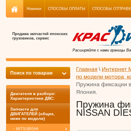
Новинки
СПОСОБЫ ОПЛАТЫ
СПОСОБЫ ОТПРАВКИ, 
Продажа запчастей японских
грузовиков, сервис
Расширяйте с нами границы Ва
Главная
\
Интернет 
Поиск по товарам
по модели мотора, к
Пружина фиксации в
Япония.
Двигателя в разборе:
Характеристики ДВС:
Пружина фик
Запчасти для
NISSAN DIES
ДВИГАТЕЛЕЙ (общее,
ниже по модели)
MITSUBISHI