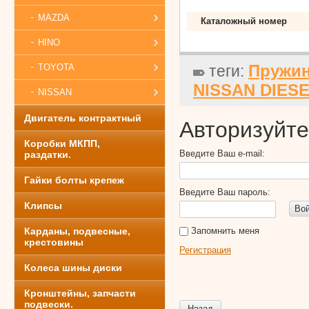
MAZDA
Каталожный номер
HINO
Пружин
TOYOTA
теги:
NISSAN DIESE
NISSAN
Двигатель контрактный
Авторизуйте
Коробки МКПП,
Введите Ваш e-mail:
раздатки.
Гайки болты крепеж
Введите Ваш пароль:
Клипсы
Во
Карданы, подвесные,
Запомнить меня
крестовины
Регистрация
Колеса шины диски
Кронштейны, запчасти
подвески.
Назад