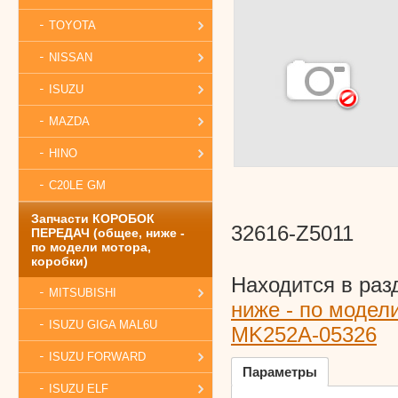
TOYOTA
NISSAN
ISUZU
MAZDA
HINO
C20LE GM
Запчасти КОРОБОК
32616-Z5011
ПЕРЕДАЧ (общее, ниже -
по модели мотора,
коробки)
Находится в раз
MITSUBISHI
ниже - по модел
ISUZU GIGA MAL6U
MK252A-05326
ISUZU FORWARD
Параметры
ISUZU ELF