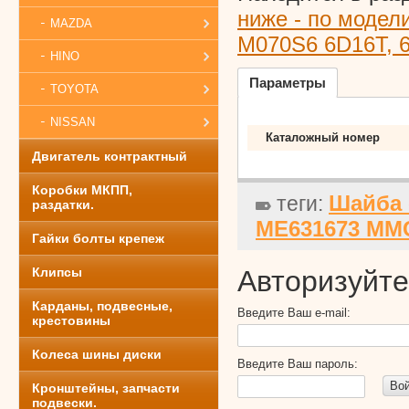
ниже - по модел
MAZDA
M070S6 6D16T, 
HINO
Параметры
TOYOTA
NISSAN
Каталожный номер
Двигатель контрактный
Коробки МКПП,
Шайба 
теги:
раздатки.
ME631673 MMC
Гайки болты крепеж
Клипсы
Авторизуйте
Карданы, подвесные,
Введите Ваш e-mail:
крестовины
Колеса шины диски
Введите Ваш пароль:
Во
Кронштейны, запчасти
подвески.