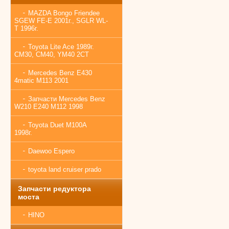
MAZDA Bongo Friendee
SGEW FE-E 2001г., SGLR WL-
T 1996г.
Toyota Lite Ace 1989г.
CM30, CM40, YM40 2CT
Mercedes Benz E430
4matic M113 2001
Запчасти Mercedes Benz
W210 E240 M112 1998
Toyota Duet M100A
1998г.
Daewoo Espero
toyota land cruiser prado
Запчасти редуктора
моста
HINO