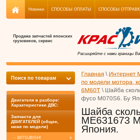
Новинки
СПОСОБЫ ОПЛАТЫ
СПОСОБЫ ОТПРАВКИ, 
Продажа запчастей японских
грузовиков, сервис
Расширяйте с нами границы Ва
Главная
\
Интернет 
Поиск по товарам
по модели мотора, к
6M60T
\ Шайба ско
фусо M070S6. Бу Яп
Двигателя в разборе:
Характеристики ДВС:
Шайба скол
Запчасти для
ME631673 M
ДВИГАТЕЛЕЙ (общее,
Япония.
ниже по модели)
MITSUBISHI