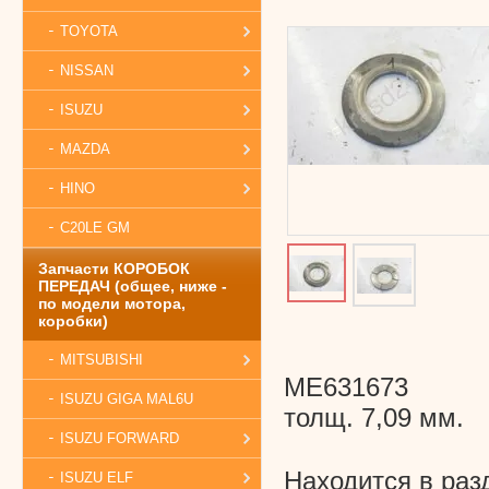
TOYOTA
NISSAN
ISUZU
MAZDA
HINO
C20LE GM
Запчасти КОРОБОК
ПЕРЕДАЧ (общее, ниже -
по модели мотора,
коробки)
MITSUBISHI
ME631673
ISUZU GIGA MAL6U
толщ. 7,09 мм.
ISUZU FORWARD
Находится в раз
ISUZU ELF