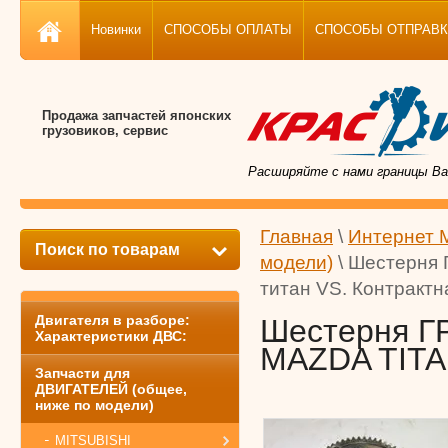
Новинки
СПОСОБЫ ОПЛАТЫ
СПОСОБЫ ОТПРАВКИ, 
Продажа запчастей японских
грузовиков, сервис
Расширяйте с нами границы Ва
Главная
\
Интернет 
Поиск по товарам
модели)
\ Шестерня 
титан VS. Контрактн
Двигателя в разборе:
Шестерня Г
Характеристики ДВС:
MAZDA TITAN
Запчасти для
ДВИГАТЕЛЕЙ (общее,
ниже по модели)
MITSUBISHI