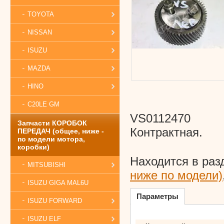
TOYOTA
NISSAN
ISUZU
MAZDA
HINO
C20LE GM
VS0112470
Запчасти КОРОБОК
Контрактная.
ПЕРЕДАЧ (общее, ниже -
по модели мотора,
коробки)
Находится в раз
MITSUBISHI
ниже по модели)
ISUZU GIGA MAL6U
Параметры
ISUZU FORWARD
ISUZU ELF