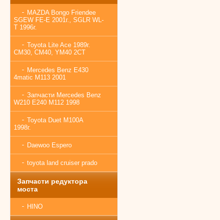
MAZDA Bongo Friendee
SGEW FE-E 2001г., SGLR WL-
T 1996г.
Toyota Lite Ace 1989г.
CM30, CM40, YM40 2CT
Mercedes Benz E430
4matic M113 2001
Запчасти Mercedes Benz
W210 E240 M112 1998
Toyota Duet M100A
1998г.
Daewoo Espero
toyota land cruiser prado
Запчасти редуктора
моста
HINO