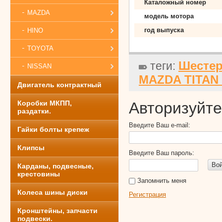
Каталожный номер
MAZDA
модель мотора
год выпуска
HINO
TOYOTA
Шестер
теги:
NISSAN
MAZDA TITAN 
Двигатель контрактный
Коробки МКПП,
Авторизуйте
раздатки.
Введите Ваш e-mail:
Гайки болты крепеж
Клипсы
Введите Ваш пароль:
Во
Карданы, подвесные,
крестовины
Запомнить меня
Колеса шины диски
Регистрация
Кронштейны, запчасти
подвески.