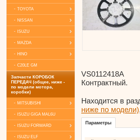
TOYOTA
NISSAN
ISUZU
MAZDA
HINO
C20LE GM
VS0112418A
Запчасти КОРОБОК
Контрактный.
ПЕРЕДАЧ (общее, ниже -
по модели мотора,
коробки)
Находится в раз
MITSUBISHI
ниже по модели)
ISUZU GIGA MAL6U
Параметры
ISUZU FORWARD
ISUZU ELF