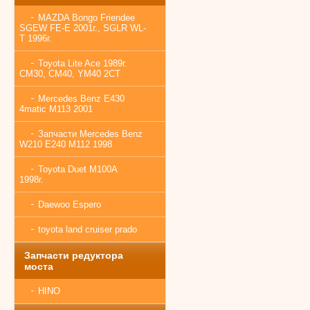
MAZDA Bongo Friendee
SGEW FE-E 2001г., SGLR WL-
T 1996г.
Toyota Lite Ace 1989г.
CM30, CM40, YM40 2CT
Mercedes Benz E430
4matic M113 2001
Запчасти Mercedes Benz
W210 E240 M112 1998
Toyota Duet M100A
1998г.
Daewoo Espero
toyota land cruiser prado
Запчасти редуктора
моста
HINO