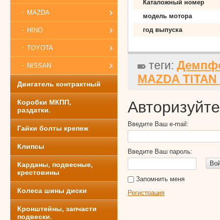
Каталожный номер
MAZDA
модель мотора
год выпуска
HINO
TOYOTA
Демпфе
теги:
NISSAN
MAZDA TITAN 
Двигатель контрактный
Коробки МКПП,
Авторизуйте
раздатки.
Введите Ваш e-mail:
Гайки болты крепеж
Клипсы
Введите Ваш пароль:
Во
Карданы, подвесные,
крестовины
Запомнить меня
Колеса шины диски
Регистрация
Кронштейны, запчасти
подвески.