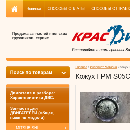
Новинки
СПОСОБЫ ОПЛАТЫ
СПОСОБЫ ОТПРАВКИ, 
Продажа запчастей японских
грузовиков, сервис
Расширяйте с нами границы Ва
Главная
\
Интернет Магазин
\ Кожух
Поиск по товарам
Кожух ГРМ S05C
Двигателя в разборе:
Характеристики ДВС:
Запчасти для
ДВИГАТЕЛЕЙ (общее,
ниже по модели)
MITSUBISHI