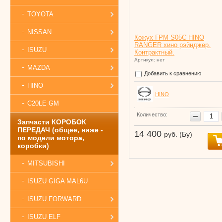
TOYOTA
NISSAN
Кожух ГРМ S05C HINO
RANGER хино рэйнджер.
ISUZU
Контрактный.
Артикул: нет
MAZDA
Добавить к сравнению
HINO
HINO
C20LE GM
Количество:
Запчасти КОРОБОК
ПЕРЕДАЧ (общее, ниже -
14 400
руб. (Бу)
по модели мотора,
коробки)
MITSUBISHI
ISUZU GIGA MAL6U
ISUZU FORWARD
ISUZU ELF