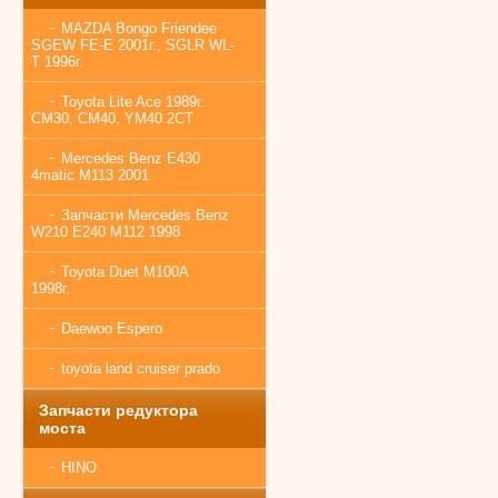
MAZDA Bongo Friendee
SGEW FE-E 2001г., SGLR WL-
T 1996г.
Toyota Lite Ace 1989г.
CM30, CM40, YM40 2CT
Mercedes Benz E430
4matic M113 2001
Запчасти Mercedes Benz
W210 E240 M112 1998
Toyota Duet M100A
1998г.
Daewoo Espero
toyota land cruiser prado
Запчасти редуктора
моста
HINO