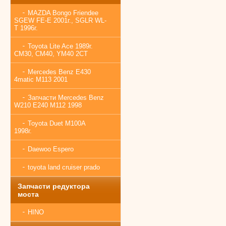
MAZDA Bongo Friendee
SGEW FE-E 2001г., SGLR WL-
T 1996г.
Toyota Lite Ace 1989г.
CM30, CM40, YM40 2CT
Mercedes Benz E430
4matic M113 2001
Запчасти Mercedes Benz
W210 E240 M112 1998
Toyota Duet M100A
1998г.
Daewoo Espero
toyota land cruiser prado
Запчасти редуктора
моста
HINO