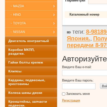
Параметры
MAZDA
Каталожный номер
HINO
TOYOTA
8-98189
теги:
NISSAN
Япония.
Полу
,
Двигатель контрактный
передачи 8-97
Коробки МКПП,
раздатки.
Авторизуйте
Гайки болты крепеж
Введите Ваш e-mail:
Клипсы
Карданы, подвесные,
Введите Ваш пароль:
крестовины
Во
Колеса шины диски
Запомнить меня
Регистрация
Кронштейны, запчасти
подвески.