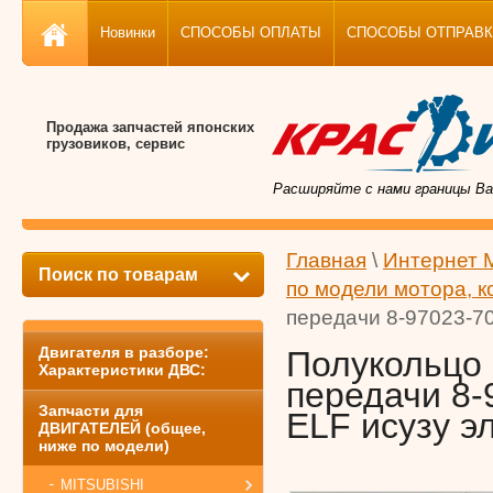
Новинки
СПОСОБЫ ОПЛАТЫ
СПОСОБЫ ОТПРАВКИ, 
Продажа запчастей японских
грузовиков, сервис
Расширяйте с нами границы Ва
Главная
\
Интернет 
Поиск по товарам
по модели мотора, к
передачи 8-97023-70
Двигателя в разборе:
Полукольцо 
Характеристики ДВС:
передачи 8-
Запчасти для
ELF исузу э
ДВИГАТЕЛЕЙ (общее,
ниже по модели)
MITSUBISHI