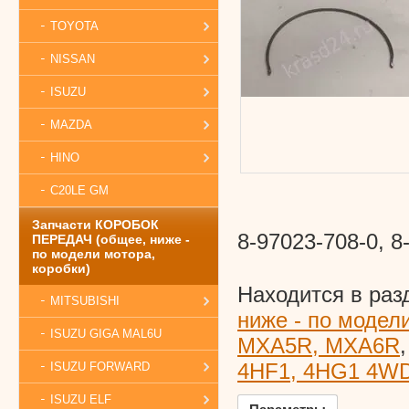
TOYOTA
NISSAN
ISUZU
MAZDA
HINO
C20LE GM
Запчасти КОРОБОК
8-97023-708-0, 8
ПЕРЕДАЧ (общее, ниже -
по модели мотора,
коробки)
Находится в раз
MITSUBISHI
ниже - по модел
ISUZU GIGA MAL6U
MXA5R, MXA6R
4HF1, 4HG1 4WD
ISUZU FORWARD
ISUZU ELF