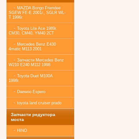
MAZDA Bongo Friendee
SGEW FE-E 2001г., SGLR WL-
T 1996г.
Toyota Lite Ace 1989г.
CM30, CM40, YM40 2CT
Mercedes Benz E430
4matic M113 2001
Запчасти Mercedes Benz
W210 E240 M112 1998
Toyota Duet M100A
1998г.
Daewoo Espero
toyota land cruiser prado
Запчасти редуктора
моста
HINO