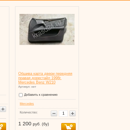
Обшива карта двери передняя
правая дорестайл 1998г.
Mercedes Benz W210
Артикул: нет
Добавить к сравнению
Mercedes
Количество:
1 200
руб. (бу)