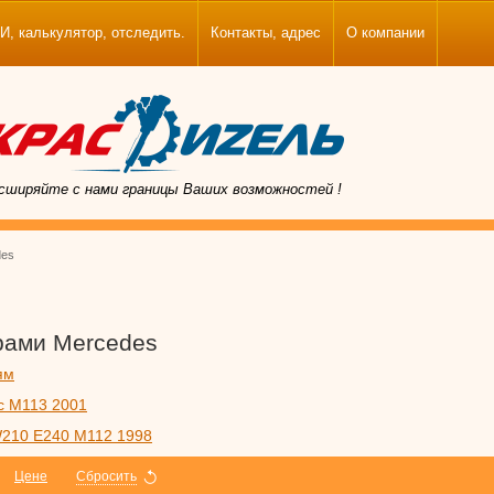
калькулятор, отследить.
Контакты, адрес
О компании
сширяйте с нами границы Ваших возможностей !
des
рами Mercedes
ям
c M113 2001
W210 E240 M112 1998
Цене
Сбросить