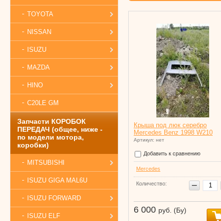
TOYOTA
NISSAN
ISUZU
MAZDA
HINO
C20LE GM
Запчасти КОРОБОК
Крыша под люк серебро
ПЕРЕДАЧ (общее, ниже -
Mercedes Benz 1998 W210
по модели мотора,
Артикул: нет
коробки)
Добавить к сравнению
MITSUBISHI
Mercedes
ISUZU GIGA MAL6U
Количество:
ISUZU FORWARD
6 000
руб. (Бу)
ISUZU ELF